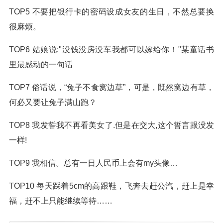
TOP5 不要把银行卡的密码设成女友的生日，不然总要换
很麻烦。
TOP6 姑娘说:"没钱没房没车我都可以嫁给你！"某童话书
里最感动的一句话
TOP7 俗话说，“兔子不食窝边草”，可是，既然窝边有草，
何必又要让兔子满山跑？
TOP8 我发誓我不再看美女了.但是在交大,这个誓言跟没发
一样!
TOP9 我相信。总有一日人民币上会有my头像…
TOP10 每天踩着5cm的高跟鞋，飞奔去赶公汽，赶上是幸
福，赶不上只能继续等待……