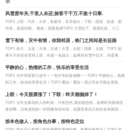
章
风雪度年关,千里人未还;旅客千千万,不敌十日寒.
TOP1 上联：汽车，火车，私家车，车车熄火；下联：国道，轨道，航
空道，道道封锁。 横批：回家真难TOP2 大雪乱下，股票乱跌，小三乱
窜，物价乱涨，这年头，怎一个＂乱＂字了得！TOP3 春节到，孩子吹
雪下有绿，灾中有情，你我邻居，铁门之间却是长征路
响了集钱号，大钞小钞来报道，压岁钱，变善款，无数颗爱心在闪耀，
多或少，不重要，灾区人民很需要，中国人...
TOP1 老天，太蓝！大海，太咸！大雪，太烦！回家，太难。TOP2 如
果今天你还在坚持上班，你是一名战士；如果你在雪中抗灾，你是勇
士；如果你请我吃饭，你就是绅士。TOP3 我知道没有你，冬天不美。
平静的心，热情的工作，快乐的享受生活
没有你，大地无味。但请你别下了行不？再下还让不让人回家过年了？T
OP4 晴天几时有，把酒问老天，不知天空...
TOP1 为中华而努力读书！一包中华好多钱啊~~~TOP2 平静的心，热情
的工作，快乐的享受生活！TOP3 通知！通知！请公司在月圆会变狼人
的人请注意了！今天不要加班！早点走！不等月亮出来了变身了，危害
上联：今天股票涨了！下联：昨天都抛掉了！
全公司！TOP4 生活总会用近乎残酷的方式去捶打每一个人脆弱的意
志，挺住了你就是强者，挺不住你就会...
TOP1 当失去最亲的人的时候，只有悲伤 真的很想他，如果时光能倒流
多好啊，没有进到的一切我要加倍补偿，也愿意拿自己的生命来换回他
的生命，也告诉大家如果自己的父母已经迈入晚年，一定要抽时间多陪
按本色做人，按角色办事，按特色定位
陪他们，不要给自己留下遗憾，不要等到失去以后才想在拥有，那时侯
已经什么都晚了TOP2 我减肥已取得了很大的成...
TOP1 我去后山和黑山老妖商量吃唐僧的事，有事回来再说！TOP2 房