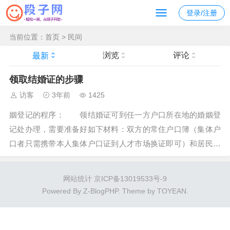
登录/注册
当前位置：
首页
>
民间
浏览
评论
最新
领取结婚证的步骤
访客
3年前
1425
姻登记的程序： 领结婚证可到任一方户口所在地的婚姻登
记处办理，需要准备好如下材料：双方的常住户口簿（集体户
口者只需携带本人集体户口证到人才市场换证即可）和居民身
份证原件（身份证与户口簿上的姓名、性别、出生日期不一致
的，应先到有关部门更正。常住户口簿或者居民身份证丢失
网站统计
京ICP备13019533号-9
的，应先到**户籍管理部门补**...
Powered By
Z-BlogPHP
. Theme by
TOYEAN
.