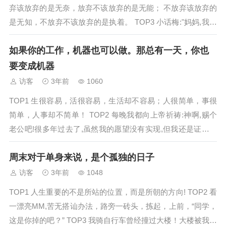
弃该放弃的是无奈，放弃不该放弃的是无能； 不放弃该放弃的
是无知，不放弃不该放弃的是执着。 TOP3 小话梅:"妈妈,我今
天不舒服,可以不上学吗?"大话梅:"哪里...
如果你的工作，机器也可以做。那总有一天，你也
要变成机器
访客
3年前
1060
TOP1 生很容易，活很容易，生活却不容易；人很简单，事很
简单，人事却不简单！ TOP2 每晚我都向上帝祈祷:神啊,赐个
老公吧!很多年过去了,虽然我的愿望没有实现,但我还是证明了
上帝确实不懂中文... TOP3 肥胖是一件很痛苦的事情，但是这
周末对于单身来说，是个孤独的日子
个世界上有一件比肥胖更痛...
访客
3年前
1048
TOP1 人生重要的不是所站的位置，而是所朝的方向! TOP2 看
一漂亮MM,苦无搭讪办法，路旁一砖头，拣起，上前，“同学，
这是你掉的吧？” TOP3 我骑自行车曾经撞过大楼！大楼被我撞