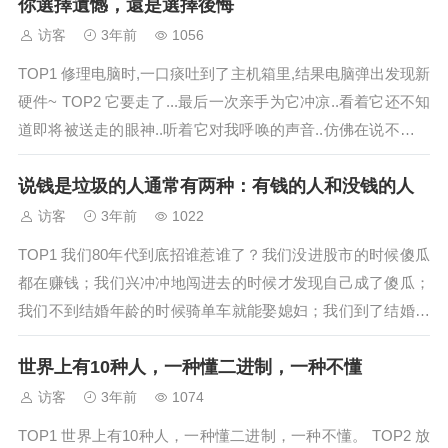
你選擇遺憾，還是選擇後悔
为礼物保险了，快！ TOP4&n...
访客
3年前
1056
TOP1 修理电脑时,一口痰吐到了主机箱里,结果电脑弹出发现新
硬件~ TOP2 它要走了...最后一次亲手为它冲凉..看着它还不知
道即将被送走的眼神..听着它对我呼唤的声音..仿佛在说不要丢
下我！..泪，最终还是流下了.. TOP3 《一家三口吃饭时的对
说钱是垃圾的人通常有两种：有钱的人和没钱的人
话》妈妈：“...
访客
3年前
1022
TOP1 我们80年代到底招谁惹谁了？我们没进股市的时候傻瓜
都在赚钱；我们兴冲冲地闯进去的时候才发现自己成了傻瓜；
我们不到结婚年龄的时候骑单车就能娶媳妇；我们到了结婚年
龄的时候没有洋房汽车娶不了媳妇；我们没找对象的时候姑娘
世界上有10种人，一种懂二进制，一种不懂
们是讲心的；我们找对象的时候姑娘们是讲金的； TOP2 ...
访客
3年前
1074
TOP1 世界上有10种人，一种懂二进制，一种不懂。 TOP2 放