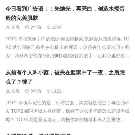
不等月亮出来了变身了，危害全公司！TOP4 生活总会用近乎
今日看到广告语：：先抛光，再亮白，创造水煮蛋
残酷的方式去捶打每一个人脆弱的意志，挺住了你就是强者，
挺不住你就会...
般的完美肌肤
访客
3年前
1044
TOP1 幸福就像手中的细沙,你握得越紧,就越会从指尖滑落. TO
P2 狱长问临刑前坐在电椅上的死囚：你还有什么要求吗？死
囚：我只希望你在行刑的时候能握住我的手，让我心里好过一
点。 TOP3 正如有一种爱叫做放手，有一种失败叫做成功之
从前有个人叫小蔡，被关在监狱中了一夜，之后怎
母，因此有一种单身叫做宁缺毋滥...
么了？馊了
访客
3年前
1122
TOP1 不得不记住的是，所谓过去，其实就是经过了再也回不
去 TOP2 都说有钱人有怪癖，我有了这么多怪癖怎么还没有钱
呢？ TOP3 我是圣诞老人，请把你家的地址和私人贵重物品存
放地点发短信给我，为什么要贵重物品的存放地点啊？当然是