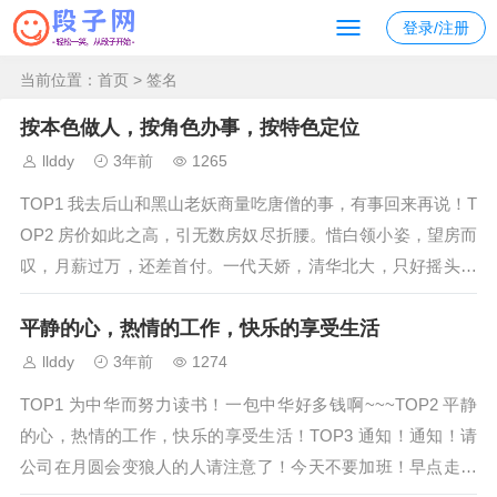
登录/注册
当前位置：
首页
> 签名
按本色做人，按角色办事，按特色定位
llddy
3年前
1265
TOP1 我去后山和黑山老妖商量吃唐僧的事，有事回来再说！T
OP2 房价如此之高，引无数房奴尽折腰。惜白领小姿，望房而
叹，月薪过万，还差首付。一代天娇，清华北大，只好摇头租
房了。俱往矣，数房价之高，还看社会主义初级阶段。TOP3
平静的心，热情的工作，快乐的享受生活
我把KONKA的电视遥控器别在裤腰上，假装新买了个NOKIA
手机。TO...
llddy
3年前
1274
TOP1 为中华而努力读书！一包中华好多钱啊~~~TOP2 平静
的心，热情的工作，快乐的享受生活！TOP3 通知！通知！请
公司在月圆会变狼人的人请注意了！今天不要加班！早点走！