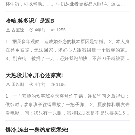
杯牛奶，可以帮助。。。牛奶从业者更容易入睡! 4、这世界上
还有互相暗恋这回事儿...
哈哈,笑多识广是逗B
古宝逢
4年前
1255
1、据我多年观察，造成婚外恋的根本原因是结婚。 2、本人身
在异乡被骗，无法回家，求好心人跟我组建一个温馨的家。
3、刚在街上被捅了一刀，还好我跑的快，不然刀子就被要回
去了。 4、不知道处男之身能卖钱不...
天热段儿冷,开心还凉爽!
田以珊
4年前
1196
1、一向安静的炊事班今天突然炸了锅，连长询问之后得知：
做饭时，炊事班长往锅里放了一把子弹。 2、夏侯惇和朋友去
看电影，问：我只有一只眼，我和我朋友是不是只要买1.5张
票？卖票的说：不行，要买2张。夏侯...
爆冷,冻出一身鸡皮疙瘩来!