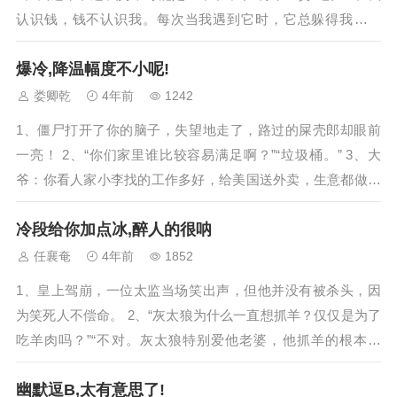
认识钱，钱不认识我。每次当我遇到它时，它总躲得我远远
的。 4、有人找不到对象是因为眼...
爆冷,降温幅度不小呢!
娄卿乾
4年前
1242
1、僵尸打开了你的脑子，失望地走了，路过的屎壳郎却眼前
一亮！ 2、“你们家里谁比较容易满足啊？”“垃圾桶。” 3、大
爷：你看人家小李找的工作多好，给美国送外卖，生意都做到
国外去了。我：大爷，那是美团。...
冷段给你加点冰,醉人的很呐
任襄奄
4年前
1852
1、皇上驾崩，一位太监当场笑出声，但他并没有被杀头，因
为笑死人不偿命。 2、“灰太狼为什么一直想抓羊？仅仅是为了
吃羊肉吗？”“不对。灰太狼特别爱他老婆，他抓羊的根本目
的，是为了提炼羊胎素！” 3、大爷...
幽默逗B,太有意思了!