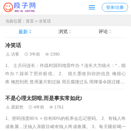
登录/注册
当前位置：
首页
>
冷笑话
浏览
评论
最新
冷笑话
访客
3年前
2390
1、 士兵问连长：作战时踩到地雷咋办？连长大为恼火：*，能
咋办？踩坏了照价赔偿。 2、 很久墨收到你的信息 俺很心
疼 俺想到死 曾用薯片割过脉 用豆腐撞过头 用降落伞跳过楼 用
面条上过吊 可都墨死成 你就请俺吃顿饭 撑死俺算了 3、 如果
不是心理太阴暗,而是事实常如此!
感到心里挖凉...
梁蔚然
4年前
1761
1、密码强度80％ = 你有80%的机率会忘记密码。 2、有钱人终
成眷属，没钱人亲眼目睹有钱人终成眷属。 3、每天睡前喝一