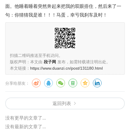
面。他睡着睡着突然奔起来把我的双眼捂住，然后来了一
句：你猜猜我是谁！！！马蛋，幸亏我刹车及时！
扫描二维码推送至手机访问。
版权声明：本文由
段子网
发布，如需转载请注明出处。
本文链接：
https://www.duanzi.cn/post/131180.html
分享给朋友：
返回列表
没有更早的文章了...
没有最新的文章了...